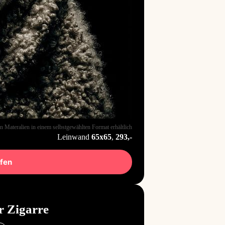
n Materalien in einem selbstgewählten Format erhältlich
Leinwand
65x65
,
293,-
ufen
er Zigarre