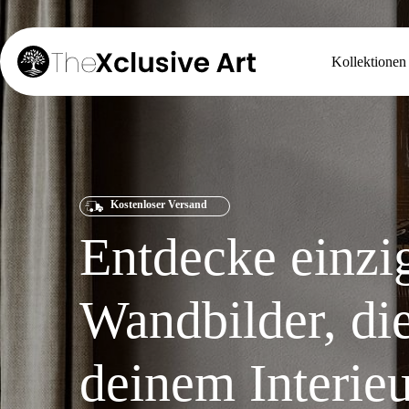
Zum
Inhalt
springen
Kollektionen
Kostenloser Versand
Entdecke einzig
Wandbilder, di
deinem Interie