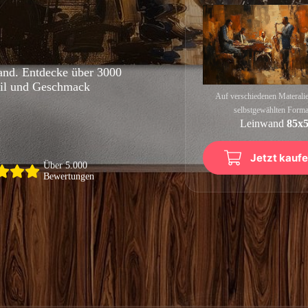
Wand. Entdecke über 3000
Stil und Geschmack
Auf verschiedenen Materalie
selbstgewählten Format
Leinwand
85x
Jetzt kauf
Über 5.000
Bewertungen