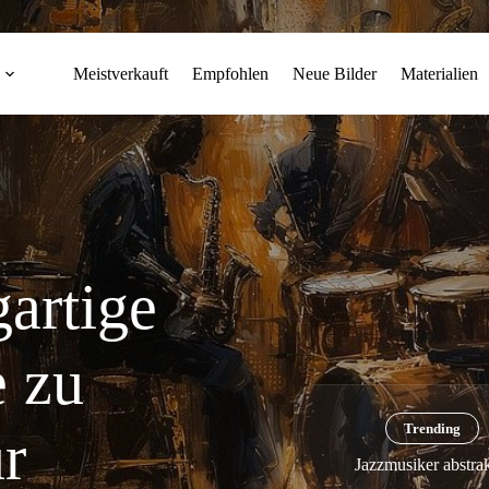
Meistverkauft
Empfohlen
Neue Bilder
Materialien
artige
e zu
Trending
ur
Jazzmusiker abstra