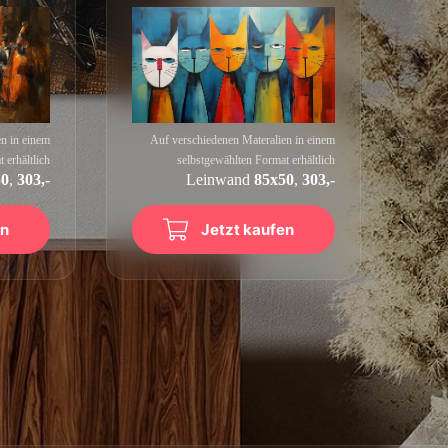
n in einem
Auf verschiedenen Materalien in einem
 erhältlich
selbstgewählten Format erhältlich
50
,
303,-
Leinwand
85x50
,
303,-
en
Jetzt kaufen