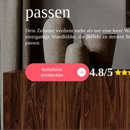
passen
Dein Zuhause verdient mehr als nur eine leere 
einzigartige Wandbilder, die perfekt zu deinem 
passen.
4.8/5
Kollektion
entdecken