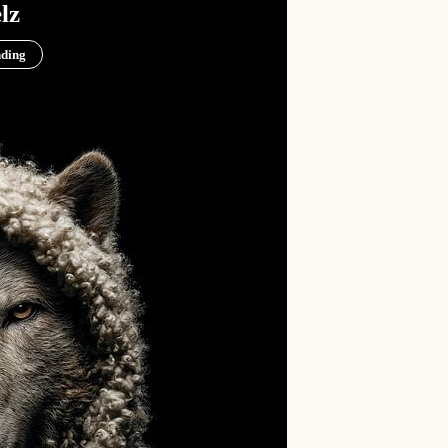
lz
nding