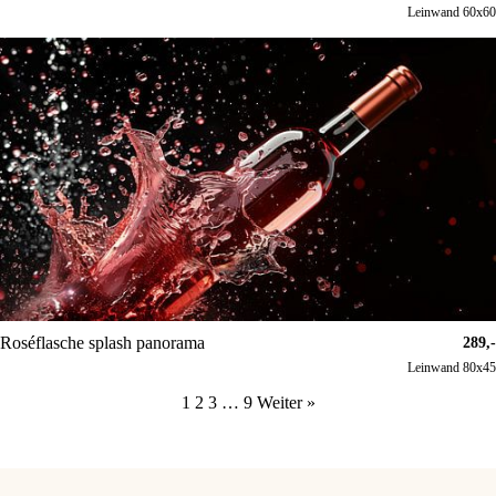
Leinwand 60x60
Roséflasche splash panorama
289,-
Leinwand 80x45
1
2
3
…
9
Weiter »