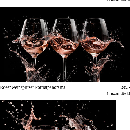
Leinwand 60x60
Rosenweinspritzer Porträtpanorama
289,-
Leinwand 80x45