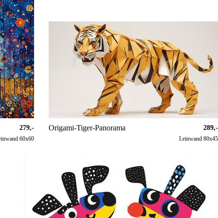
Origami-Tiger-Panorama
279,-
289,-
einwand 60x60
Leinwand 80x45