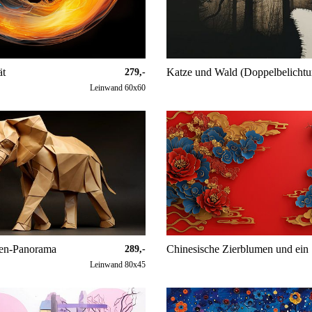
ät
Katze und Wald (Doppelbelichtu
279,-
Leinwand 60x60
ten-Panorama
Ch
289,-
Leinwand 80x45