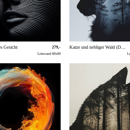
s Gesicht
Katze und nebliger Wald (Doppelbelichtung)
279,-
Leinwand 60x60
L