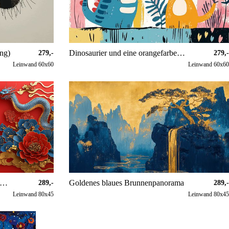
ng)
Dinosaurier und eine orangefarbene Katze doodle
279,-
279,-
Leinwand 60x60
Leinwand 60x60
inesische Zierblumen und ein Drachenpanorama
Goldenes blaues Brunnenpanorama
289,-
289,-
Leinwand 80x45
Leinwand 80x45