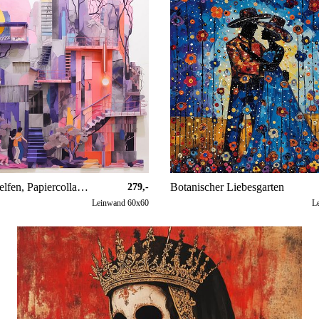
Einander helfen, Papiercollagen kreativ zu gestalten
Botanischer Liebesgarten
279,-
Leinwand 60x60
L