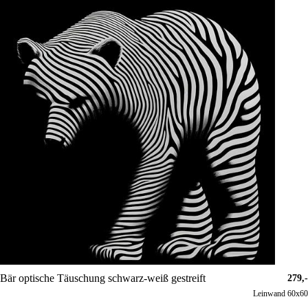
Bär optische Täuschung schwarz-weiß gestreift
279,-
Leinwand 60x60