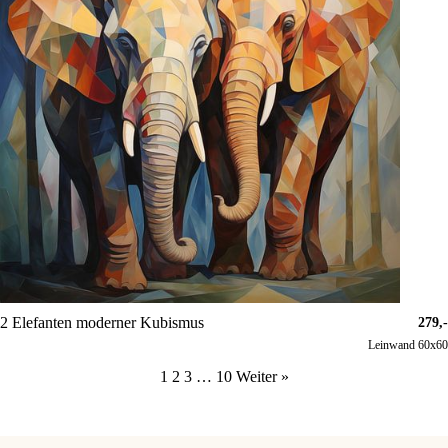
2 Elefanten moderner Kubismus
279,-
Leinwand 60x60
1
2
3
…
10
Weiter »