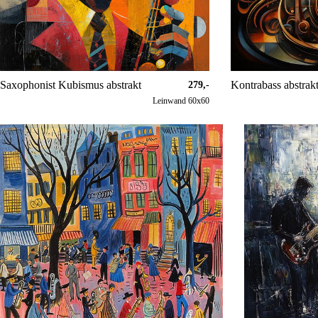
Saxophonist Kubismus abstrakt
Kontrabass abstrak
279,-
Leinwand 60x60