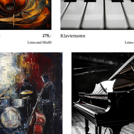
t
Klaviertasten
279,-
Leinwand 60x60
Leinw