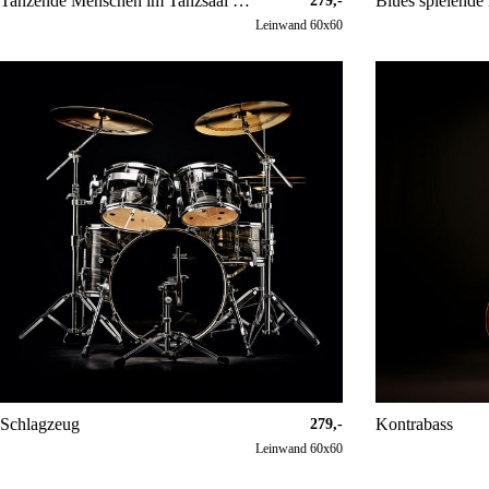
Tanzende Menschen im Tanzsaal Zusammenfassung
Blues spielende
279,-
Leinwand 60x60
Schlagzeug
Kontrabass
279,-
Leinwand 60x60