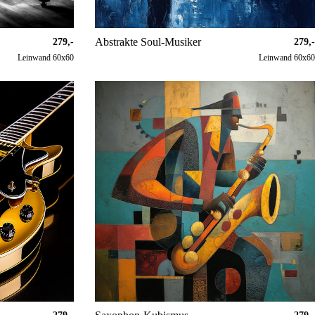
Abstrakte Soul-Musiker
279,-
279,-
Leinwand 60x60
Leinwand 60x60