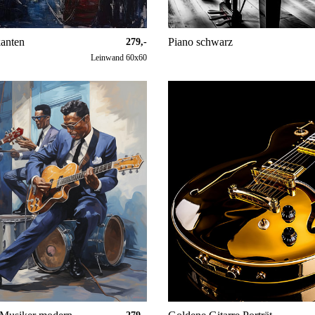
anten
Piano schwarz
279,-
Leinwand 60x60