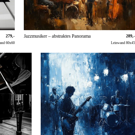
Jazzmusiker – abstraktes Panorama
279,-
289,
and 60x60
Leinwand 80x4