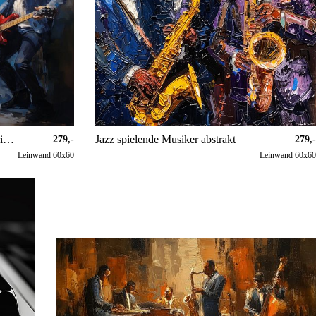
Blues spielende Musiker künstlerisch
Jazz spielende Musiker abstrakt
279,-
279,-
Leinwand 60x60
Leinwand 60x60