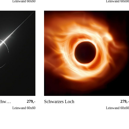
Leinwand 60x60
Leinwand 60x6
Sonnenfinsternis modern schwarz und weiß
Schwarzes Loch
279,-
279,
Leinwand 60x60
Leinwand 60x6