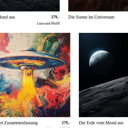
ond aus
Die Sonne im Universum
279,-
Leinwand 60x60
art Zusammenfassung
Die Erde vom Mond aus
279,-