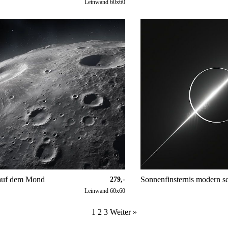
Leinwand 60x60
 auf dem Mond
279,-
Leinwand 60x60
1
2
3
Weiter »