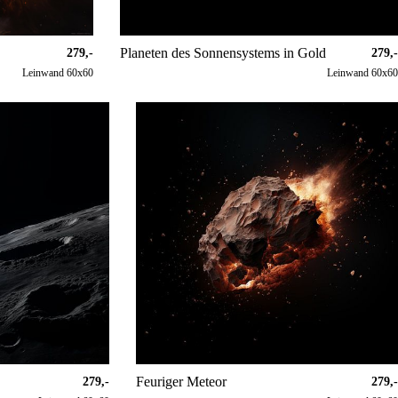
Planeten des Sonnensystems in Gold
279,-
279,-
Leinwand 60x60
Leinwand 60x60
Feuriger Meteor
279,-
279,